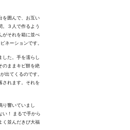
台を囲んで、お互い
間。３人で作るよう
んがそれを箱に並べ
ンビネーションです。
ました。手を濡らし
そのままキビ餅を絶
福が出てくるのです。
落されます。それを
鳴り響いていまし
い！ まるで手から
よく並んだきび大福