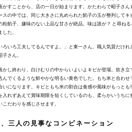
蒸かすことから、店の一日が始まります。かたわらで昭子さん
ースの中では、同じ大きさに丸められた餡子の玉が整列してキ
の粒餡子、嫌味のない上品な甘さが絶品。味は誰が？ と尋ねる
ました。
いろいろ工夫してるんですよ。」と東一さん。職人気質だけれ
昭子さん。
蒸かし終わり、白けむりの中からいよいよキビが登場。炊き立
込んでくるような鮮やかな明るい黄色でした。もち米と合わせ
合いになります。キビともち米の割合は食感や風味がもっとも
を入れずあえて賞味期限を短くしているのも、柔らかいうちに
いこだわりを感じさせます。
は、三人の見事なコンビネーション