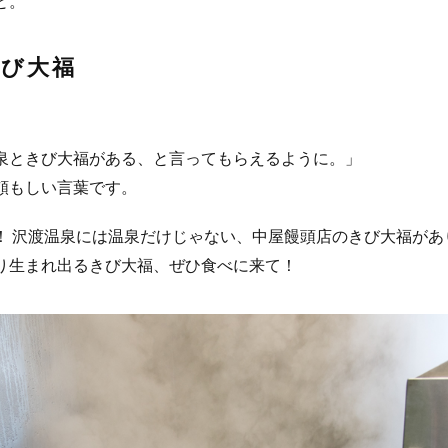
と。
きび大福
泉ときび大福がある、と言ってもらえるように。」
頼もしい言葉です。
！ 沢渡温泉には温泉だけじゃない、中屋饅頭店のきび大福があ
り生まれ出るきび大福、ぜひ食べに来て！