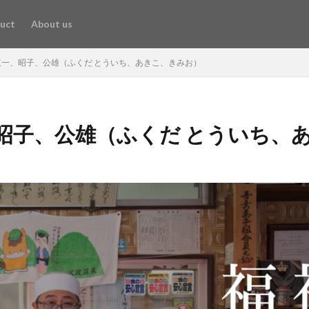
uct
About us
東一、昭子、公雄（ふくだ とういち、あきこ、きみお）
、昭子、公雄（ふくだ とういち、