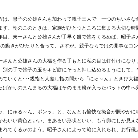
程は、息子の公雄さんも加わって親子三人で。一つのちいさな
ます。朝のこのときは、家族がひとつところに集まる大切な時
年目。東一さんと公雄さんが手早く餅で餡をくるめば、昭子さ
ぞれの動きがぴたりと合って、さすが。親子ならではの見事なコ
一さんと公雄さんの大福を作る手もとに私の目は釘付けになり
、別の手で餡子の玉をキビ餅にそっと押し込めるようにして、
めていくと･･･親指と人差し指の間から「にゅ～ん」ときび大
たばかりのまんまるの大福はそのまま粉が入ったバットの中へ
、
ッ、にゅる～ん、ポンッ」と、なんとも愉快な擬音が賑やかに
かわいい黄色といい、まあるい形状といい。もう卵にしか見えな
まれてくるかのよう。昭子さんによって箱に入れられ、お行儀