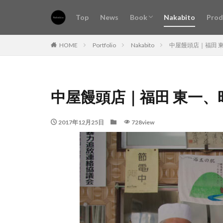
Top
News
Book
Nakabito
Prod
Book vol.1
Book vol.2
Book vol.3
Book vol.4
Book vol.5
Book vol.6
Book vol.7
Book vol.8
Book vol.9
HOME
Portfolio
Nakabito
中屋饅頭店｜福田 
中屋饅頭店｜福田 東一
2017年12月25日
728view