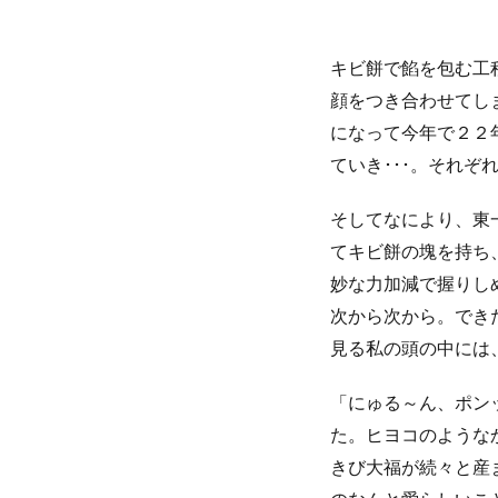
キビ餅で餡を包む工
顔をつき合わせてし
になって今年で２２
ていき･･･。それ
そしてなにより、東
てキビ餅の塊を持ち
妙な力加減で握りし
次から次から。でき
見る私の頭の中には
「にゅる～ん、ポン
た。ヒヨコのような
きび大福が続々と産