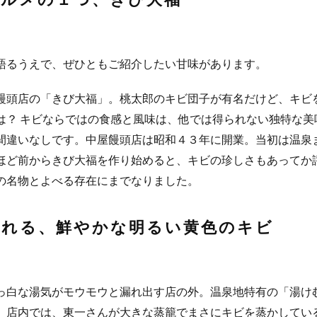
語るうえで、ぜひともご紹介したい甘味があります。
饅頭店の「きび大福」。桃太郎のキビ団子が有名だけど、キビ
は？ キビならではの食感と風味は、他では得られない独特な美
間違いなしです。中屋饅頭店は昭和４３年に開業。当初は温泉
ほど前からきび大福を作り始めると、キビの珍しさもあってか
の名物とよべる存在にまでなりました。
される、鮮やかな明るい黄色のキビ
っ白な湯気がモウモウと漏れ出す店の外。温泉地特有の「湯けむ
。店内では、東一さんが大きな蒸籠でまさにキビを蒸かしてい